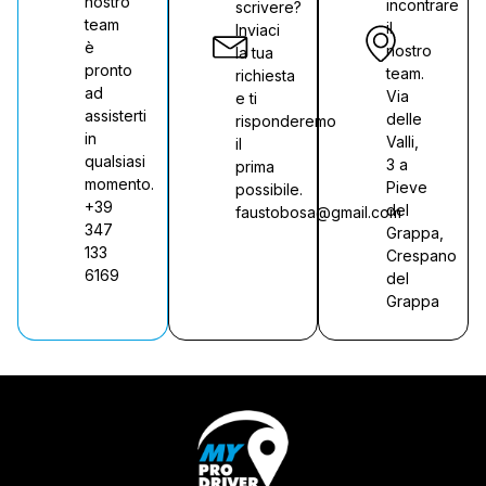
nostro
incontrare
scrivere?
team
il
Inviaci
è
nostro
la tua
pronto
team.
richiesta
ad
Via
e ti
assisterti
delle
risponderemo
in
Valli,
il
qualsiasi
3 a
prima
momento.
Pieve
possibile.
+39
del
faustobosa@gmail.com
347
Grappa,
133
Crespano
6169
del
Grappa