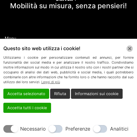
Mobilità su misura, senza pensieri!
Menu
Home
Questo sito web utilizza i cookie!
Chi Siamo
Utilizziamo i cookie per personalizzare contenuti ed annunci, per fornire
funzionalità dei social media e per analizzare il nostro traffico. Condividiamo
inoltre informazioni sul modo in cui utilizza il nostro sito con i nostri partner che si
Servizi
occupano di analisi dei dati web, pubblicità e social media, i quali potrebbero
combinarle con altre informazioni che ha fornito loro o che hanno raccolto dal suo
Shuttle Monte Grappa
utilizzo dei loro servizi.
Leggi di più
Accetta selezionato
Rifiuta
Informazioni sui cookie
Contatti
Progetto Sport 4×4
Accetta tutti i cookie
Servizi
Noleggio con Conducente
Necessario
Preferenze
Analitici
Servizi Business